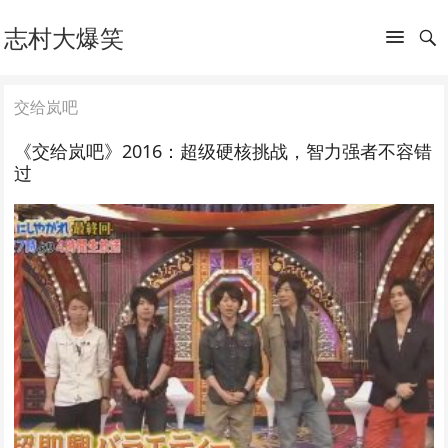
志村大爆笑
交给岚吧
《交给岚吧》2016：超级硬核挑战，智力强者不容错
过