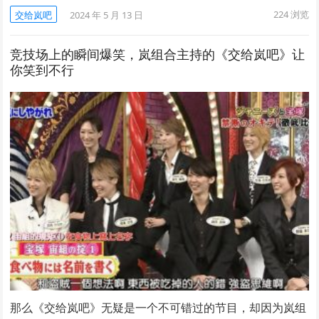
224
浏览
交给岚吧
2024 年 5 月 13 日
竞技场上的瞬间爆笑，岚组合主持的《交给岚吧》让
你笑到不行
那么《交给岚吧》无疑是一个不可错过的节目，却因为岚组