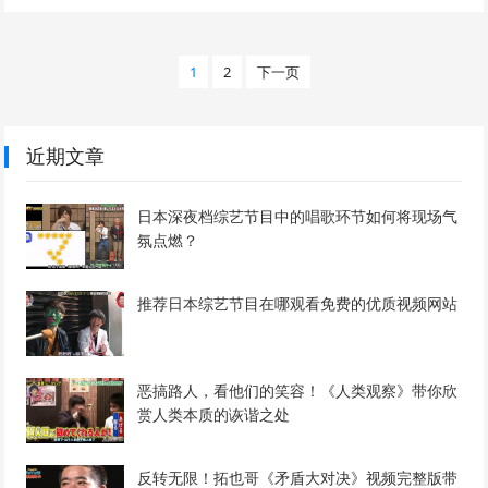
文
1
2
下一页
章
分
页
近期文章
日本深夜档综艺节目中的唱歌环节如何将现场气
氛点燃？
推荐日本综艺节目在哪观看免费的优质视频网站
恶搞路人，看他们的笑容！《人类观察》带你欣
赏人类本质的诙谐之处
反转无限！拓也哥《矛盾大对决》视频完整版带