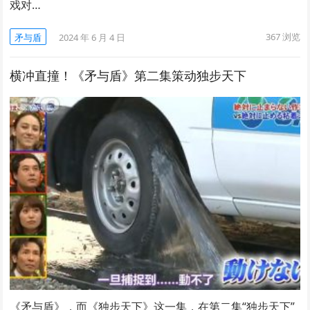
戏对…
367
浏览
矛与盾
2024 年 6 月 4 日
横冲直撞！《矛与盾》第二集策动独步天下
《矛与盾》，而《独步天下》这一集，在第二集“独步天下”