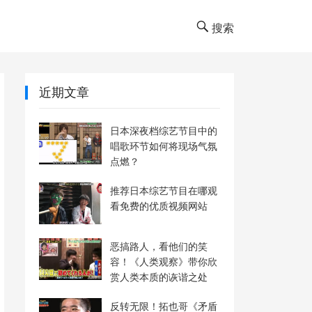
搜索
近期文章
日本深夜档综艺节目中的
唱歌环节如何将现场气氛
点燃？
推荐日本综艺节目在哪观
看免费的优质视频网站
恶搞路人，看他们的笑
容！《人类观察》带你欣
赏人类本质的诙谐之处
反转无限！拓也哥《矛盾