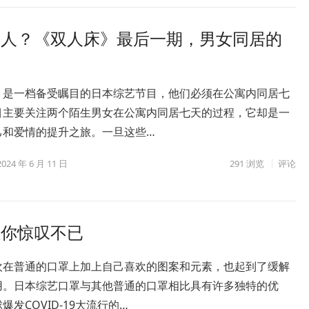
生人？《双人床》最后一期，男女同居的
》是一档备受瞩目的日本综艺节目，他们必须在公寓内同居七
目主要关注两个陌生男女在公寓内同居七天的过程，它却是一
己和爱情的提升之旅。一旦这些…
2024 年 6 月 11 日
291
浏览
评论
让你惊叹不已
欢在普通的口罩上加上自己喜欢的图案和元素，也起到了缓解
用。日本综艺口罩与其他普通的口罩相比具有许多独特的优
爆发COVID-19大流行的…