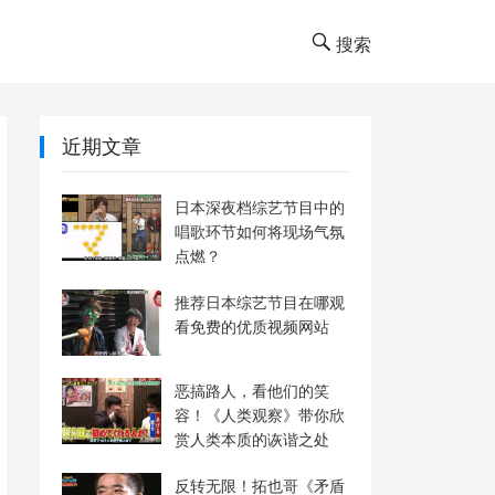
搜索
近期文章
日本深夜档综艺节目中的
唱歌环节如何将现场气氛
点燃？
推荐日本综艺节目在哪观
看免费的优质视频网站
恶搞路人，看他们的笑
容！《人类观察》带你欣
赏人类本质的诙谐之处
反转无限！拓也哥《矛盾