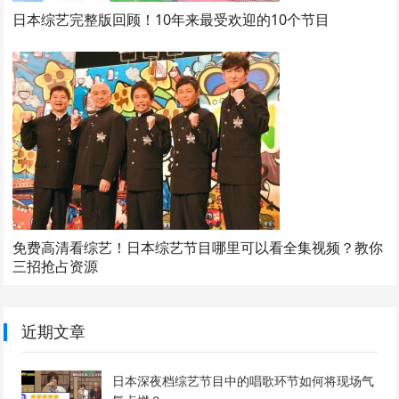
日本综艺完整版回顾！10年来最受欢迎的10个节目
免费高清看综艺！日本综艺节目哪里可以看全集视频？教你
三招抢占资源
近期文章
日本深夜档综艺节目中的唱歌环节如何将现场气