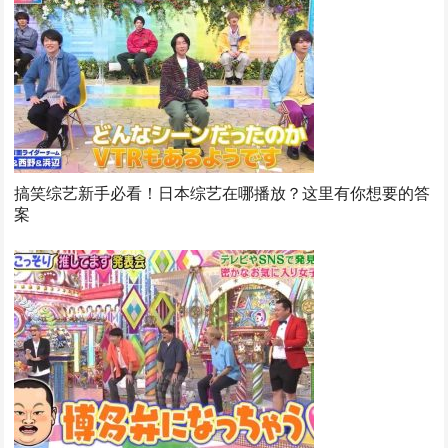
搞笑综艺新手必看！日本综艺在哪播放？这里有你想要的答
案