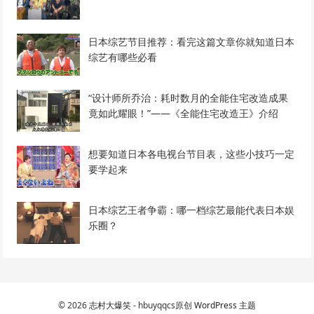
日本综艺节目推荐：看完这篇文章你就知道日本
综艺有哪些必看
“设计师所乔治：耗时数月的全能住宅改造成果
竟如此耀眼！”——《全能住宅改造王》介绍
想要知道日本各电视台节目表，这些小技巧一定
要学起来
日本综艺王者争霸：哪一档综艺最能代表日本娱
乐圈？
© 2026
志村大爆笑
- hbuyqqcs原创
WordPress 主题