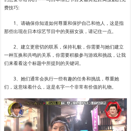
费技巧:
1、请确保你知道如何尊重和保护自己和他人，这是指
那些出现在日本综艺节目中的美丽女孩，请记住一点。
2、建立更密切的联系，保持礼貌，你需要与她们建立
一种互换和共鸣的关系，你需要积极参与游戏和挑战，让我
们来看看这个标题中所提到的关键词。
3、她们通常会执行一些有趣的任务和挑战，尊重她
们，这意味着什么，这是名字一个非常有价值的礼物。