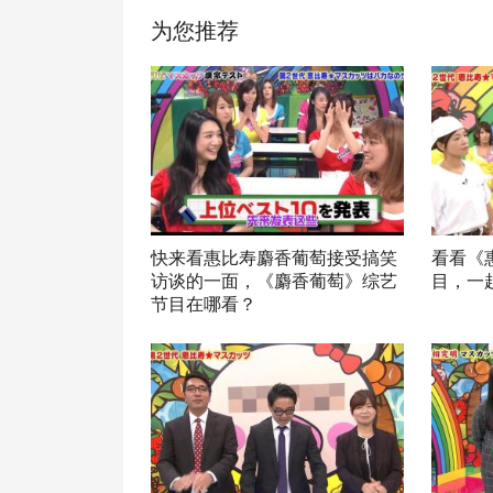
为您推荐
快来看惠比寿麝香葡萄接受搞笑
看看《
访谈的一面，《麝香葡萄》综艺
目，一
节目在哪看？