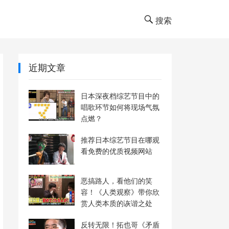
搜索
近期文章
日本深夜档综艺节目中的
唱歌环节如何将现场气氛
点燃？
推荐日本综艺节目在哪观
看免费的优质视频网站
恶搞路人，看他们的笑
容！《人类观察》带你欣
赏人类本质的诙谐之处
反转无限！拓也哥《矛盾