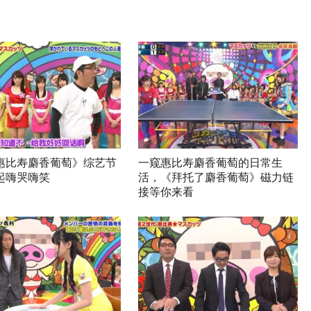
惠比寿麝香葡萄》综艺节
一窥惠比寿麝香葡萄的日常生
起嗨哭嗨笑
活，《拜托了麝香葡萄》磁力链
接等你来看