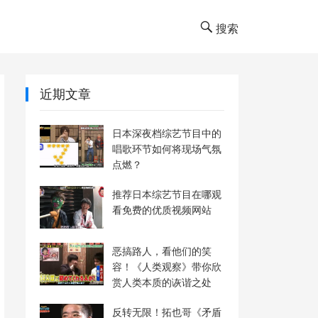
搜索
近期文章
日本深夜档综艺节目中的
唱歌环节如何将现场气氛
点燃？
推荐日本综艺节目在哪观
看免费的优质视频网站
恶搞路人，看他们的笑
容！《人类观察》带你欣
赏人类本质的诙谐之处
反转无限！拓也哥《矛盾