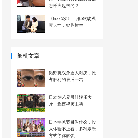
怎样火起来的？
《kiss5次》：用5次吻观
察人性，妙趣横生
随机文章
拓野挑战矛盾大对决，抢
占胜利的最后一击
日本综艺界最佳娱乐大
片：梅西视频上演
日本罕见节目叫什么，投
入体验不止看，多种娱乐
方式等你解锁