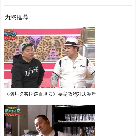
为您推荐
《德井义实拉链百度云》嘉宾激烈对决赛程