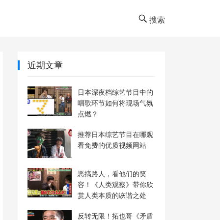
搜索
近期文章
日本深夜档综艺节目中的
唱歌环节如何将现场气氛
点燃？
推荐日本综艺节目在哪观
看免费的优质视频网站
恶搞路人，看他们的笑
容！《人类观察》带你欣
赏人类本质的诙谐之处
反转无限！拓也哥《矛盾