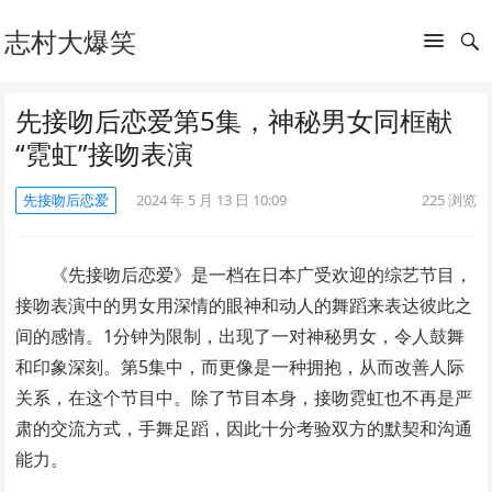
志村大爆笑
先接吻后恋爱第5集，神秘男女同框献
“霓虹”接吻表演
先接吻后恋爱
2024 年 5 月 13 日 10:09
225
浏览
《先接吻后恋爱》是一档在日本广受欢迎的综艺节目，
接吻表演中的男女用深情的眼神和动人的舞蹈来表达彼此之
间的感情。1分钟为限制，出现了一对神秘男女，令人鼓舞
和印象深刻。第5集中，而更像是一种拥抱，从而改善人际
关系，在这个节目中。除了节目本身，接吻霓虹也不再是严
肃的交流方式，手舞足蹈，因此十分考验双方的默契和沟通
能力。