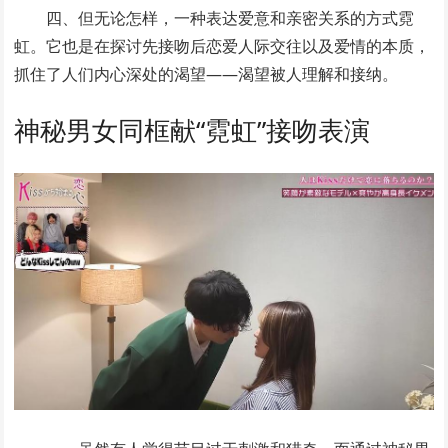
四、但无论怎样，一种表达爱意和亲密关系的方式霓
虹。它也是在探讨先接吻后恋爱人际交往以及爱情的本质，
抓住了人们内心深处的渴望——渴望被人理解和接纳。
神秘男女同框献“霓虹”接吻表演