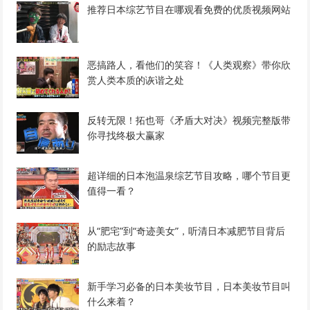
推荐日本综艺节目在哪观看免费的优质视频网站
恶搞路人，看他们的笑容！《人类观察》带你欣
赏人类本质的诙谐之处
反转无限！拓也哥《矛盾大对决》视频完整版带
你寻找终极大赢家
超详细的日本泡温泉综艺节目攻略，哪个节目更
值得一看？
从“肥宅”到“奇迹美女”，听清日本减肥节目背后
的励志故事
新手学习必备的日本美妆节目，日本美妆节目叫
什么来着？