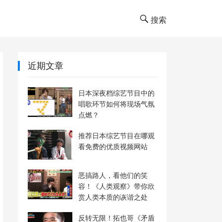
搜索
近期文章
日本深夜档综艺节目中的
唱歌环节如何将现场气氛
点燃？
推荐日本综艺节目在哪观
看免费的优质视频网站
恶搞路人，看他们的笑
容！《人类观察》带你欣
赏人类本质的诙谐之处
反转无限！拓也哥《矛盾