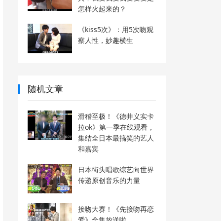
怎样火起来的？
《kiss5次》：用5次吻观
察人性，妙趣横生
随机文章
滑稽至极！《德井义实卡
拉ok》第一季在线观看，
集结全日本最搞笑的艺人
和嘉宾
日本街头唱歌综艺向世界
传递原创音乐的力量
接吻大赛！《先接吻再恋
爱》全集放送啦