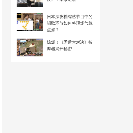
日本深夜档综艺节目中的
唱歌环节如何将现场气氛
点燃？
惊爆！《矛盾大对决》按
摩器揭开秘密