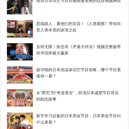
推荐日本综艺节目在哪观看免费的优质视频网站
恶搞路人，看他们的笑容！《人类观察》带你欣
赏人类本质的诙谐之处
反转无限！拓也哥《矛盾大对决》视频完整版带
你寻找终极大赢家
超详细的日本泡温泉综艺节目攻略，哪个节目更
值得一看？
从“肥宅”到“奇迹美女”，听清日本减肥节目背后
的励志故事
新手学习必备的日本美妆节目，日本美妆节目叫
什么来着？