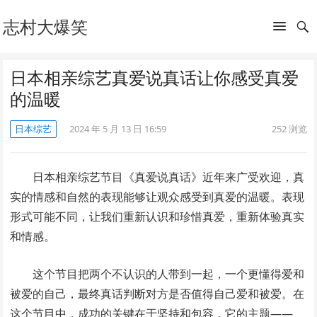
志村大爆笑
日本相亲综艺真爱说真话让你感受真爱
的温暖
日本综艺
2024 年 5 月 13 日 16:59
252
浏览
日本相亲综艺节目《真爱说真话》近年来广受欢迎，真
实的情感和自然的表现能够让观众感受到真爱的温暖。表现
形式可能不同，让我们重新认识和珍惜真爱，重新体验真实
和情感。
这个节目把两个不认识的人带到一起，一个更懂得爱和
被爱的自己，最终真话判断对方是否值得自己爱和被爱。在
这个节目中，成功的关键在于坚持和包容，它的主题——