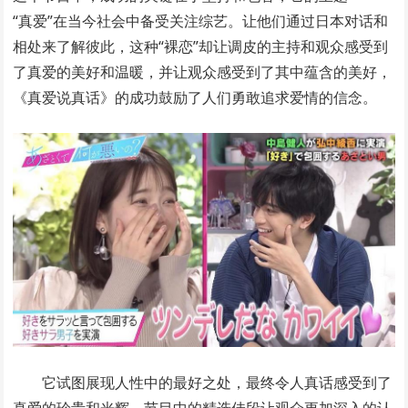
“真爱”在当今社会中备受关注综艺。让他们通过日本对话和
相处来了解彼此，这种“裸恋”却让调皮的主持和观众感受到
了真爱的美好和温暖，并让观众感受到了其中蕴含的美好，
《真爱说真话》的成功鼓励了人们勇敢追求爱情的信念。
它试图展现人性中的最好之处，最终令人真话感受到了