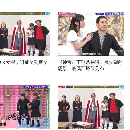
ss x 女星，谁能笑到底？
《神舌》丁狼杀特辑：最失望的
场景、最疯狂环节公布