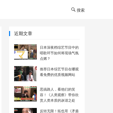
搜索
近期文章
日本深夜档综艺节目中的
唱歌环节如何将现场气氛
点燃？
推荐日本综艺节目在哪观
看免费的优质视频网站
恶搞路人，看他们的笑
容！《人类观察》带你欣
赏人类本质的诙谐之处
反转无限！拓也哥《矛盾