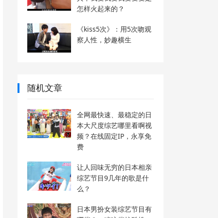
怎样火起来的？
《kiss5次》：用5次吻观
察人性，妙趣横生
随机文章
全网最快速、最稳定的日
本大尺度综艺哪里看啊视
频？在线固定IP，永享免
费
让人回味无穷的日本相亲
综艺节目9几年的歌是什
么？
日本男扮女装综艺节目有