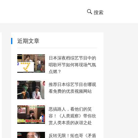
搜索
近期文章
日本深夜档综艺节目中的
唱歌环节如何将现场气氛
点燃？
推荐日本综艺节目在哪观
看免费的优质视频网站
恶搞路人，看他们的笑
容！《人类观察》带你欣
赏人类本质的诙谐之处
反转无限！拓也哥《矛盾