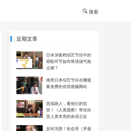
搜索
近期文章
日本深夜档综艺节目中的
唱歌环节如何将现场气氛
点燃？
推荐日本综艺节目在哪观
看免费的优质视频网站
恶搞路人，看他们的笑
容！《人类观察》带你欣
赏人类本质的诙谐之处
反转无限！拓也哥《矛盾