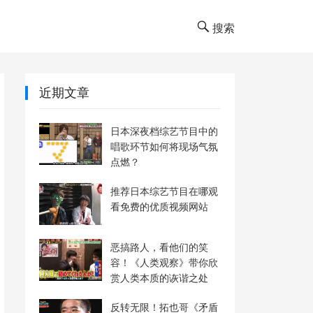
搜索
近期文章
日本深夜档综艺节目中的
唱歌环节如何将现场气氛
点燃？
推荐日本综艺节目在哪观
看免费的优质视频网站
恶搞路人，看他们的笑
容！《人类观察》带你欣
赏人类本质的诙谐之处
反转无限！拓也哥《矛盾