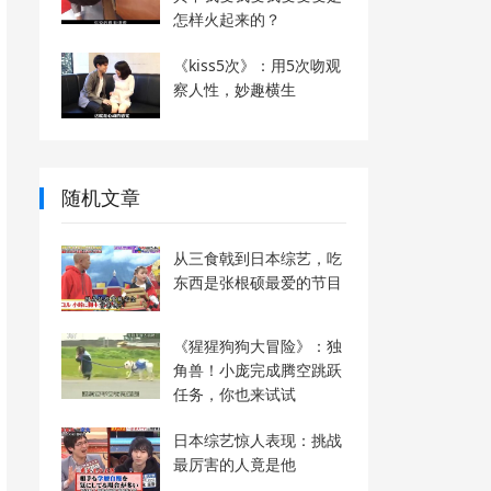
怎样火起来的？
《kiss5次》：用5次吻观
察人性，妙趣横生
随机文章
从三食戟到日本综艺，吃
东西是张根硕最爱的节目
《猩猩狗狗大冒险》：独
角兽！小庞完成腾空跳跃
任务，你也来试试
日本综艺惊人表现：挑战
最厉害的人竟是他