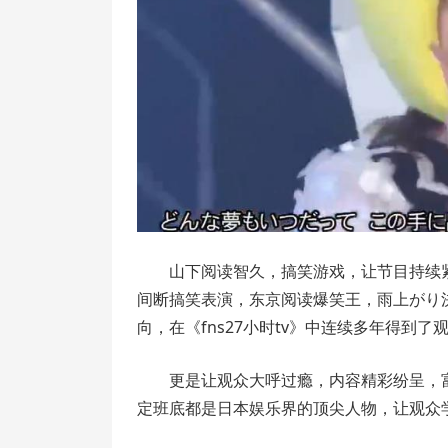
山下阅读智久，搞笑游戏，让节目持续紧凑
间断搞笑表演，东京阅读爆笑王，雨上がり
向，在《fns27小时tv》中连续多年得到了
更是让观众大呼过瘾，内容精彩纷呈，富
定班底都是日本娱乐界的顶尖人物，让观众