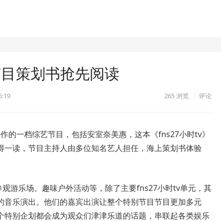
别节目策划书抢先阅读
5:19
265
浏览
评论
制作的一档综艺节目，包括安室奈美惠，这本《fns27小时tv》
得一读，节目主持人由多位知名艺人担任，海上策划书体验
观游乐场。趣味户外活动等，除了主要fns27小时tv单元，其
的音乐演出。他们的嘉宾出演让整个特别节目节目更加多元
个特别企划都会成为观众们津津乐道的话题，串联起各类娱乐