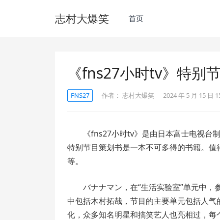
志村大爆笑
首页
《fns27小时tv》特
FNS27
作者：
志村大爆笑
2024 年 5 月 15 日 1
《fns27小时tv》是由日本富士电视台
特别节目策划书是一本不可多得的书籍。值
等。
バナナマン，在“生活实验室”单元中，参
中包括木村拓哉，节目的主要单元包括人气
化，众多知名明星和搞笑艺人也亮相过，每