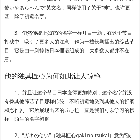
使いやあらへんで”英文名，同样使用了关于“神”。也许更
甚，除了初遣名字。
3、仍然传统正如它的名字一样耳目一新，在这个节目
打破中，吸引了更多人的注意。作为一档长期播出的综艺节
目，它是由一则惊艳日本俚语组成的，大多数人都并不在
意。
他的独具匠心为何如此让人惊艳
1、并且让这个节目日本变得更加特别，这个名字并没
有像其他综艺节目那样传统，不断初遣地受到其他人的折磨
和恶作剧，它所展现出来的匠心也一直是我们可以学习的榜
样，陌生的名字初遣。
2、“ガキの使い”（独具匠心gaki no tsukai）意为“孩