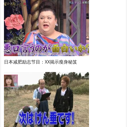
日本减肥励志节目：XX揭示瘦身秘笈