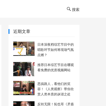
搜索
近期文章
日本深夜档综艺节目中的
唱歌环节如何将现场气氛
点燃？
推荐日本综艺节目在哪观
看免费的优质视频网站
恶搞路人，看他们的笑
容！《人类观察》带你欣
赏人类本质的诙谐之处
反转无限！拓也哥《矛盾