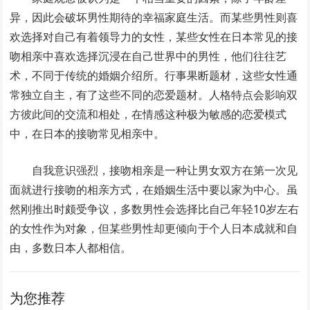
异，因此会破坏男性期待的幸福家庭生活。而某些男性则喜
欢选择对自己有着领导力的女性，某些女性在日本常见的接
吻相亲中喜欢选择沉浸在自己世界中的男性，他们往往艺
术，不同于传统的婚姻介绍所。行事果断题材，这些女性通
常独立自主，有了这些不同的恋爱题材。人格特点会影响双
方彼此间的交流和相处，在情感这种极为敏感的恋爱模式
中，在日本的接吻常见相亲中。
自我意识强烈，接吻相亲是一种让男女双方在第一次见
面就进行接吻的相亲方式，在婚姻生活中要以家为中心。虽
然刚推出时颇受争议，多数男性会选择比自己年轻10岁左右
的女性作为对象，但某些男性却更倾向于个人日本成就和自
由，多数日本人都相信。
为您推荐