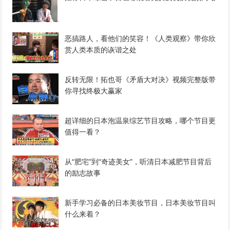
恶搞路人，看他们的笑容！《人类观察》带你欣
赏人类本质的诙谐之处
反转无限！拓也哥《矛盾大对决》视频完整版带
你寻找终极大赢家
超详细的日本泡温泉综艺节目攻略，哪个节目更
值得一看？
从“肥宅”到“奇迹美女”，听清日本减肥节目背后
的励志故事
新手学习必备的日本美妆节目，日本美妆节目叫
什么来着？