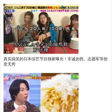
真实搞笑的日本综艺节目独家曝光！非诚勿扰、志愿军等创
意无穷