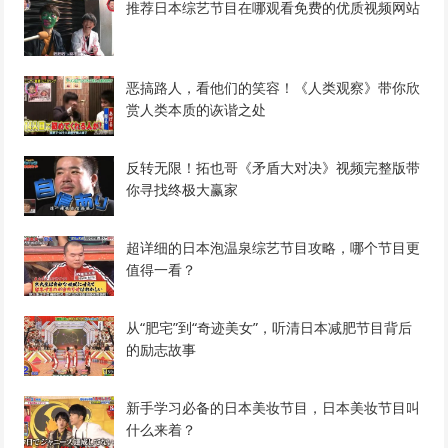
推荐日本综艺节目在哪观看免费的优质视频网站
恶搞路人，看他们的笑容！《人类观察》带你欣
赏人类本质的诙谐之处
反转无限！拓也哥《矛盾大对决》视频完整版带
你寻找终极大赢家
超详细的日本泡温泉综艺节目攻略，哪个节目更
值得一看？
从“肥宅”到“奇迹美女”，听清日本减肥节目背后
的励志故事
新手学习必备的日本美妆节目，日本美妆节目叫
什么来着？