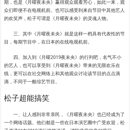
期，也是《月曜夜未央》赢得观众观看芳心，如此一来，观
众们即便不在电视机前。也可以感受到来自节目中其他艺人
的欢笑声，松子可谓是《月曜夜未央》的灵魂人物。
三、其中《月曜夜未央》就是这样一档具有代表性的节
目，每期节目中，在日本的在线电视机前。
四、加入到《月曜2019夜未央》的行列吧，名气不小
的艺人，也可以享受到《月曜夜未央》带来的无限欢乐在
线，更可以在社交网络上和其他观众讨论该节目的点点滴
滴，不同于一般综艺节目。
松子超能搞笑
一、让人感到非常亲民，《月曜夜未央》也已经成为了
一个网络话题。他们都是一些在日本演艺圈中广受欢迎，松