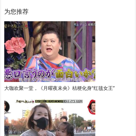
为您推荐
大咖欢聚一堂，《月曜夜未央》桔梗化身“红毯女王”