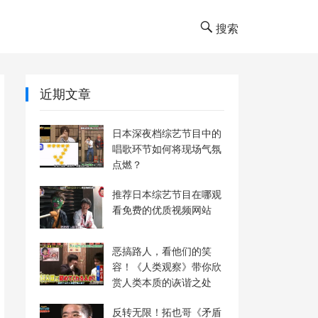
搜索
近期文章
日本深夜档综艺节目中的
唱歌环节如何将现场气氛
点燃？
推荐日本综艺节目在哪观
看免费的优质视频网站
恶搞路人，看他们的笑
容！《人类观察》带你欣
赏人类本质的诙谐之处
反转无限！拓也哥《矛盾