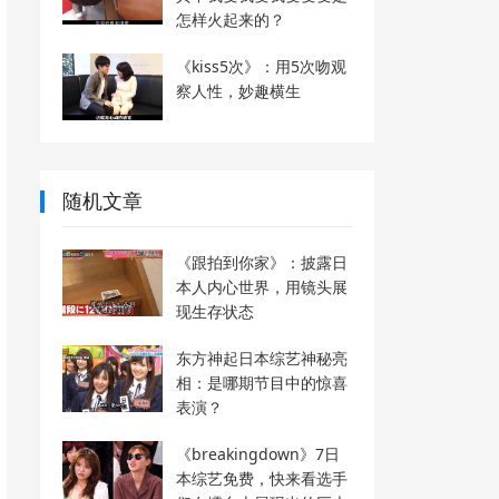
怎样火起来的？
《kiss5次》：用5次吻观
察人性，妙趣横生
随机文章
《跟拍到你家》：披露日
本人内心世界，用镜头展
现生存状态
东方神起日本综艺神秘亮
相：是哪期节目中的惊喜
表演？
《breakingdown》7日
本综艺免费，快来看选手