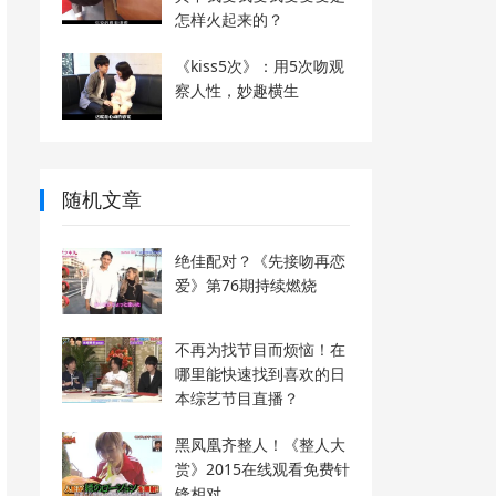
怎样火起来的？
《kiss5次》：用5次吻观
察人性，妙趣横生
随机文章
绝佳配对？《先接吻再恋
爱》第76期持续燃烧
不再为找节目而烦恼！在
哪里能快速找到喜欢的日
本综艺节目直播？
黑凤凰齐整人！《整人大
赏》2015在线观看免费针
锋相对