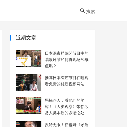
搜索
近期文章
日本深夜档综艺节目中的
唱歌环节如何将现场气氛
点燃？
推荐日本综艺节目在哪观
看免费的优质视频网站
恶搞路人，看他们的笑
容！《人类观察》带你欣
赏人类本质的诙谐之处
反转无限！拓也哥《矛盾