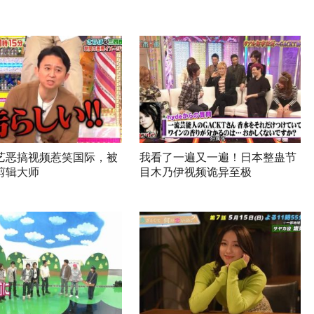
艺恶搞视频惹笑国际，被
我看了一遍又一遍！日本整蛊节
剪辑大师
目木乃伊视频诡异至极