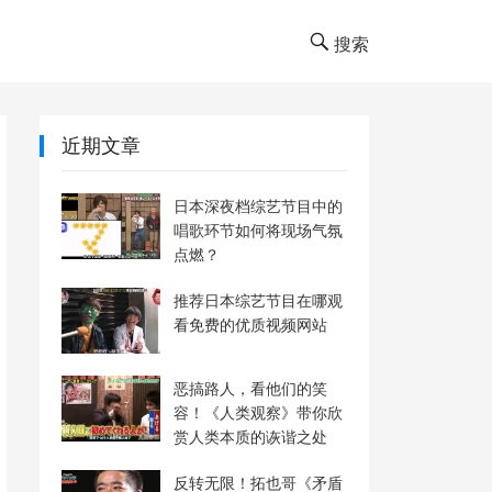
搜索
近期文章
日本深夜档综艺节目中的
唱歌环节如何将现场气氛
点燃？
推荐日本综艺节目在哪观
看免费的优质视频网站
恶搞路人，看他们的笑
容！《人类观察》带你欣
赏人类本质的诙谐之处
反转无限！拓也哥《矛盾