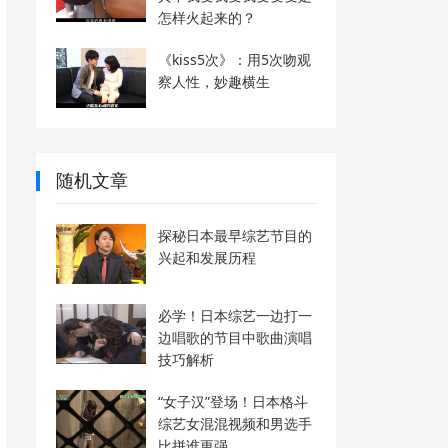
怎样火起来的？
《kiss5次》：用5次吻观
察人性，妙趣横生
随机文章
探秘日本最早综艺节目的
兴起和发展历程
必学！日本综艺一边打一
边唱歌的节目中歌曲演唱
技巧解析
“女子汉”登场！日本格斗
综艺女混混视频和男选手
比拼谁更强