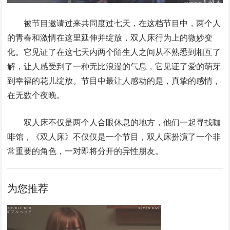
被节目邀请过来共同度过七天，在这档节目中，两个人
的青春和激情在这里延伸并绽放，双人床行为上的微妙变
化。它见证了在这七天内两个陌生人之间从不熟悉到相互了
解，让人感受到了一种无比浪漫的气息，它见证了爱的萌芽
到幸福的花儿绽放。节目中最让人感动的是，真挚的感情，
在无数个夜晚。
双人床不仅是两个人合眼休息的地方，他们一起寻找咖
啡馆，《双人床》不仅仅是一个节目，双人床扮演了一个非
常重要的角色，一对即将分开的异性朋友。
为您推荐