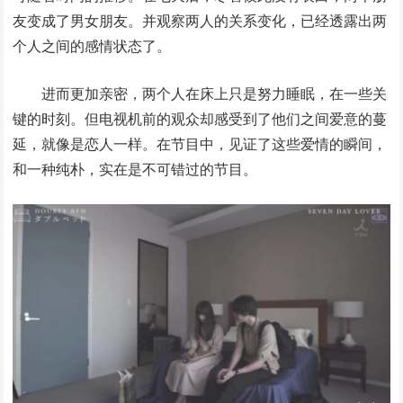
友变成了男女朋友。并观察两人的关系变化，已经透露出两
个人之间的感情状态了。
进而更加亲密，两个人在床上只是努力睡眠，在一些关
键的时刻。但电视机前的观众却感受到了他们之间爱意的蔓
延，就像是恋人一样。在节目中，见证了这些爱情的瞬间，
和一种纯朴，实在是不可错过的节目。