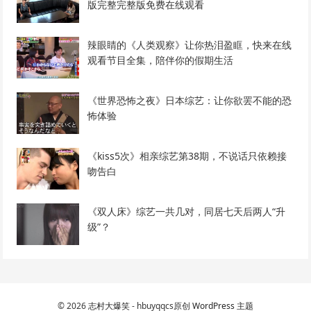
版完整完整版免费在线观看
辣眼睛的《人类观察》让你热泪盈眶，快来在线
观看节目全集，陪伴你的假期生活
《世界恐怖之夜》日本综艺：让你欲罢不能的恐
怖体验
《kiss5次》相亲综艺第38期，不说话只依赖接
吻告白
《双人床》综艺一共几对，同居七天后两人“升
级”？
© 2026
志村大爆笑
- hbuyqqcs原创
WordPress 主题