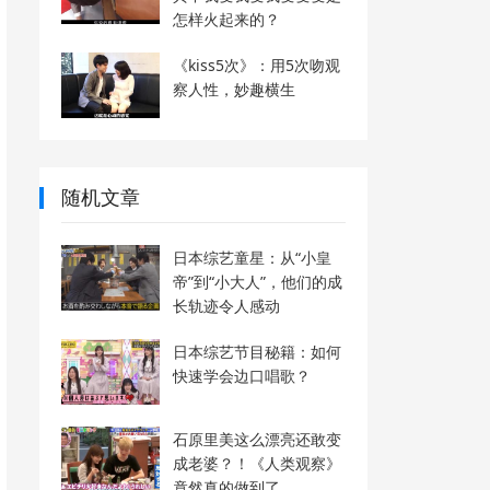
怎样火起来的？
《kiss5次》：用5次吻观
察人性，妙趣横生
随机文章
日本综艺童星：从“小皇
帝”到“小大人”，他们的成
长轨迹令人感动
日本综艺节目秘籍：如何
快速学会边口唱歌？
石原里美这么漂亮还敢变
成老婆？！《人类观察》
竟然真的做到了