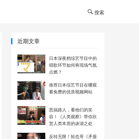
搜索
近期文章
日本深夜档综艺节目中的
唱歌环节如何将现场气氛
点燃？
推荐日本综艺节目在哪观
看免费的优质视频网站
恶搞路人，看他们的笑
容！《人类观察》带你欣
赏人类本质的诙谐之处
反转无限！拓也哥《矛盾