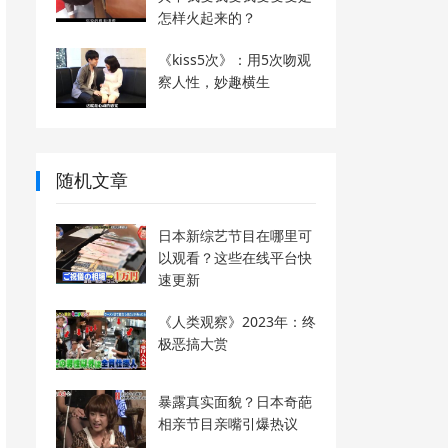
怎样火起来的？
《kiss5次》：用5次吻观
察人性，妙趣横生
随机文章
日本新综艺节目在哪里可
以观看？这些在线平台快
速更新
《人类观察》2023年：终
极恶搞大赏
暴露真实面貌？日本奇葩
相亲节目亲嘴引爆热议