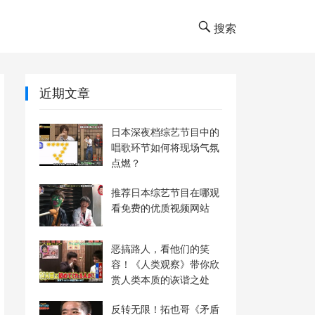
搜索
近期文章
日本深夜档综艺节目中的
唱歌环节如何将现场气氛
点燃？
推荐日本综艺节目在哪观
看免费的优质视频网站
恶搞路人，看他们的笑
容！《人类观察》带你欣
赏人类本质的诙谐之处
反转无限！拓也哥《矛盾