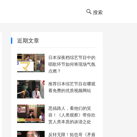
搜索
近期文章
日本深夜档综艺节目中的
唱歌环节如何将现场气氛
点燃？
推荐日本综艺节目在哪观
看免费的优质视频网站
恶搞路人，看他们的笑
容！《人类观察》带你欣
赏人类本质的诙谐之处
反转无限！拓也哥《矛盾