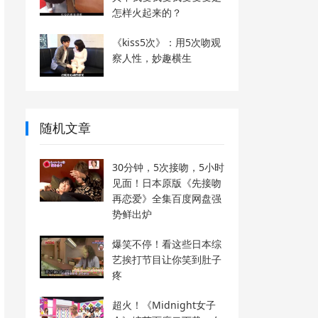
怎样火起来的？
《kiss5次》：用5次吻观
察人性，妙趣横生
随机文章
30分钟，5次接吻，5小时
见面！日本原版《先接吻
再恋爱》全集百度网盘强
势鲜出炉
爆笑不停！看这些日本综
艺挨打节目让你笑到肚子
疼
超火！《Midnight女子