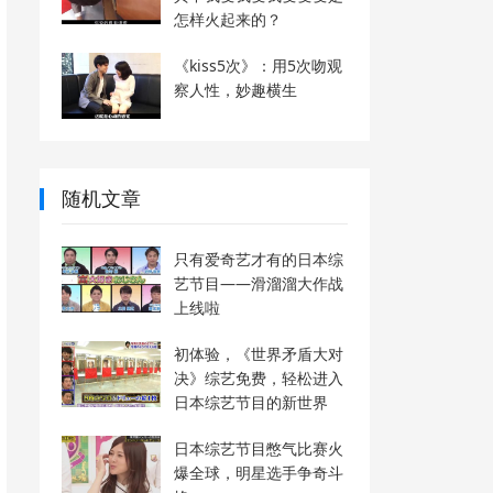
怎样火起来的？
《kiss5次》：用5次吻观
察人性，妙趣横生
随机文章
只有爱奇艺才有的日本综
艺节目——滑溜溜大作战
上线啦
初体验，《世界矛盾大对
决》综艺免费，轻松进入
日本综艺节目的新世界
日本综艺节目憋气比赛火
爆全球，明星选手争奇斗