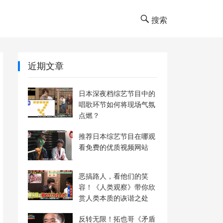
搜索
近期文章
日本深夜档综艺节目中的
唱歌环节如何将现场气氛
点燃？
推荐日本综艺节目在哪观
看免费的优质视频网站
恶搞路人，看他们的笑
容！《人类观察》带你欣
赏人类本质的诙谐之处
反转无限！拓也哥《矛盾