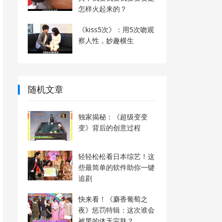
怎样火起来的？
《kiss5次》：用5次吻观
察人性，妙趣横生
随机文章
独家揭秘：《超级变变
变》背后的创意过程
轻轻松松看日本综艺！这
些最简单的软件助你一键
追剧
快来看！《麝香葡萄之
夜》惩罚特辑：这次谁会
被黑的体无完肤？