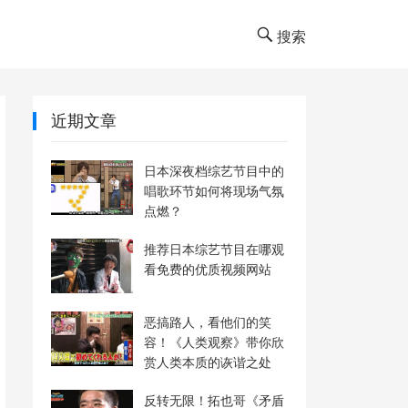
搜索
近期文章
日本深夜档综艺节目中的
唱歌环节如何将现场气氛
点燃？
推荐日本综艺节目在哪观
看免费的优质视频网站
恶搞路人，看他们的笑
容！《人类观察》带你欣
赏人类本质的诙谐之处
反转无限！拓也哥《矛盾