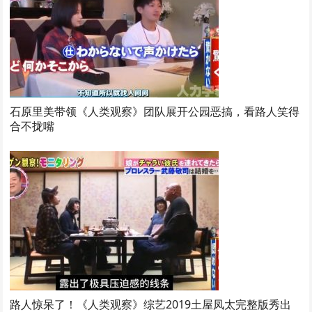
石原里美带领《人类观察》团队展开公园恶搞，看路人笑得
合不拢嘴
路人惊呆了！《人类观察》综艺2019土屋凤太完整版秀出