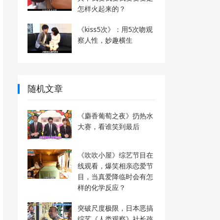
怎样火起来的？
《kiss5次》：用5次吻观
察人性，妙趣横生
随机文章
《麝香葡萄之夜》扔热水
大赛，看谁笑到最后
《吹吹小屋》综艺节目在
线观看，爆笑相亲恋爱节
目，当真爱降临时会有怎
样的化学反应？
突破尺度极限，日本恶搞
综艺《人类观察》社长孩