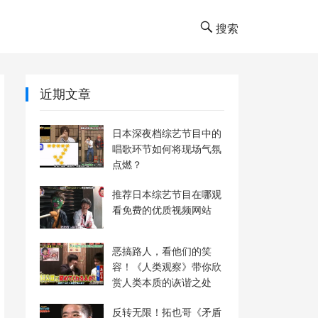
搜索
近期文章
日本深夜档综艺节目中的
唱歌环节如何将现场气氛
点燃？
推荐日本综艺节目在哪观
看免费的优质视频网站
恶搞路人，看他们的笑
容！《人类观察》带你欣
赏人类本质的诙谐之处
反转无限！拓也哥《矛盾