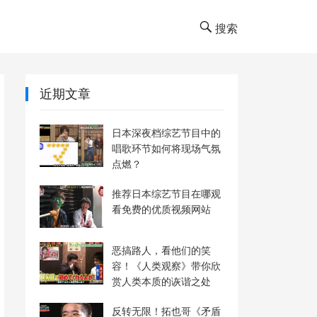
搜索
近期文章
日本深夜档综艺节目中的
唱歌环节如何将现场气氛
点燃？
推荐日本综艺节目在哪观
看免费的优质视频网站
恶搞路人，看他们的笑
容！《人类观察》带你欣
赏人类本质的诙谐之处
反转无限！拓也哥《矛盾