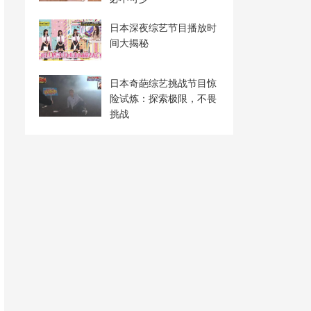
日本深夜综艺节目播放时
间大揭秘
日本奇葩综艺挑战节目惊
险试炼：探索极限，不畏
挑战