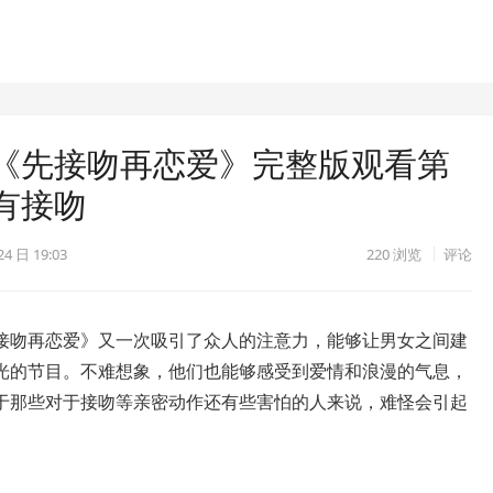
《先接吻再恋爱》完整版观看第
有接吻
24 日 19:03
220
浏览
评论
接吻再恋爱》又一次吸引了众人的注意力，能够让男女之间建
光的节目。不难想象，他们也能够感受到爱情和浪漫的气息，
于那些对于接吻等亲密动作还有些害怕的人来说，难怪会引起
。