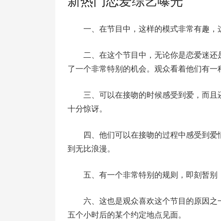
新热门恋爱综艺曝光
一、在节目中，这样的模式非常有趣，
二、在这个节目中，无论你是恋爱迷还
了一个非常特别的机会。观众看着他们有一
三、可以在接吻的时候感受到爱，而且
十分惊讶。
四、他们可以在接吻的过程中感受到爱
到无比浪漫。
五、有一个非常特别的规则，即刻暂别
六、这也是观众喜欢这个节目的原因之
五个小时后的某个约定地点见面。