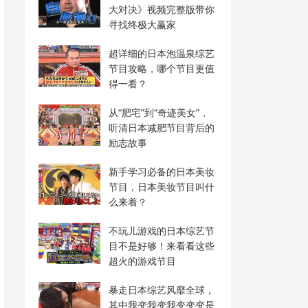
大对决》视频完整版带你
寻找终极大赢家
超详细的日本泡温泉综艺
节目攻略，哪个节目更值
得一看？
从“肥宅”到“奇迹美女”，
听清日本减肥节目背后的
励志故事
新手学习必备的日本美妆
节目，日本美妆节目叫什
么来着？
不玩儿游戏的日本综艺节
目不是好够！来看看这些
超火的游戏节目
暴走日本综艺风靡全球，
其中我变我变我变变变是