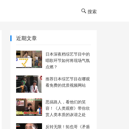
搜索
近期文章
日本深夜档综艺节目中的
唱歌环节如何将现场气氛
点燃？
推荐日本综艺节目在哪观
看免费的优质视频网站
恶搞路人，看他们的笑
容！《人类观察》带你欣
赏人类本质的诙谐之处
反转无限！拓也哥《矛盾