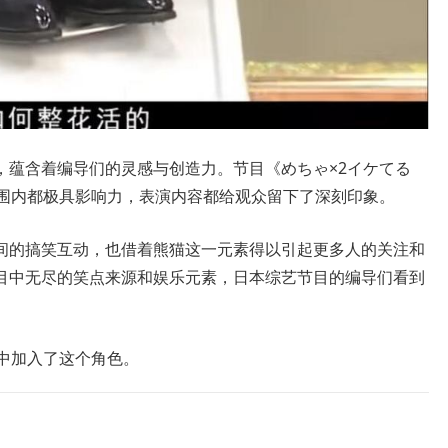
，蕴含着编导们的灵感与创造力。节目《めちゃ×2イケてる
范围内都极具影响力，表演内容都给观众留下了深刻印象。
间的搞笑互动，也借着熊猫这一元素得以引起更多人的关注和
目中无尽的笑点来源和娱乐元素，日本综艺节目的编导们看到
中加入了这个角色。