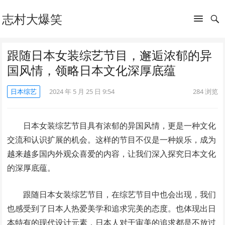
志村大爆笑
跟随日本女装综艺节目，邂逅浓郁的异
国风情，领略日本文化深厚底蕴
日本综艺
2024 年 5 月 25 日 9:54
284
浏览
日本女装综艺节目具有浓郁的异国风情，更是一种文化
交流和认识扩展的机会。这样的节目不仅是一种娱乐，成为
越来越多国内外观众喜爱的内容，让我们深入探究日本文化
的深厚底蕴。
跟随日本女装综艺节目，在综艺节目中也会出现，我们
也感受到了日本人热爱美学和追求完美的态度。也体现出日
本特有的现代设计元素，日本人对于审美的追求都是不放过