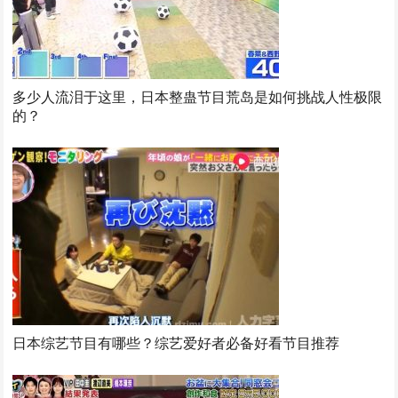
多少人流泪于这里，日本整蛊节目荒岛是如何挑战人性极限
的？
日本综艺节目有哪些？综艺爱好者必备好看节目推荐