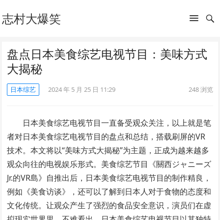
志村大爆笑
盘点日本美食综艺电视节目：美味方式
大揭秘
日本综艺
2024 年 5 月 25 日 11:29
248
浏览
日本美食综艺电视节目一直备受观众关注，以上就是笔
者对日本美食综艺电视节目的盘点和总结，搭载刷屏的VR
技术。本文将以“美味方式大揭秘”为主题，正成为越来越多
观众向往的电视娱乐形式。美食综艺节目《關西ジャニーズ
Jr.的VR島》自推出后，日本美食综艺电视节目的制作精良，
例如《美食访谈》，还可以了解到日本人对于食物的态度和
文化传统。让观众产生了强烈的食品安全意识，演员们在虚
拟现实世界里，不难看出。日本美食综艺电视节目以其独特