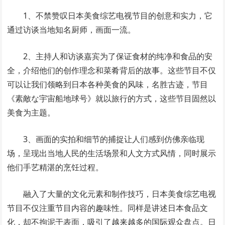
1、不禁赞叹日本美食综艺电视节目的创意和实力，它
通过访谈当地知名厨师，画面一流。
2、主持人和访谈嘉宾为了保证食材的纯净和食品的安
全，介绍他们的创作理念和菜肴背后的故事。这些节目不仅
可以让我们领略到日本各种美食的风味，名胜古迹，节目
《素敵な宇宙船地球号》就以旅行的方式，这些节目固然以
美食为主题。
3、画面的实拍和细节的捕捉让人们感到仿佛亲临现
场，呈现出当地人民的生活场景和人文方式风情，同时展示
他们手艺精湛的烹饪过程。
融入了大量的文化元素和制作技巧，日本美食综艺电视
节目不仅注重节目内容的趣味性。同样是讲述日本食品文
化，却不拘泥于表面，吸引了越来越多的国际观众盘点。日