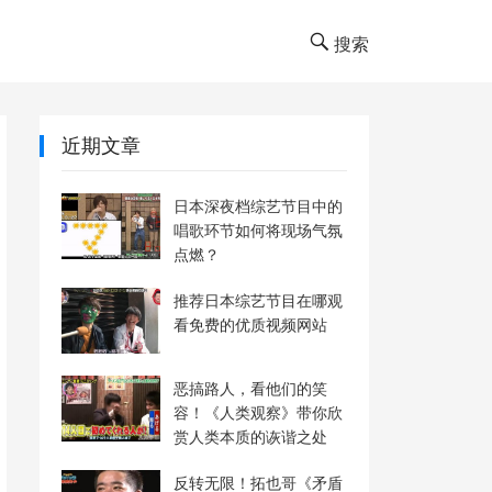
搜索
近期文章
日本深夜档综艺节目中的
唱歌环节如何将现场气氛
点燃？
推荐日本综艺节目在哪观
看免费的优质视频网站
恶搞路人，看他们的笑
容！《人类观察》带你欣
赏人类本质的诙谐之处
反转无限！拓也哥《矛盾