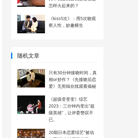
怎样火起来的？
《kiss5次》：用5次吻观
察人性，妙趣横生
随机文章
只有30分钟接吻时间，真
相or炒作？《先接吻后恋
爱》无剪辑在线观看揭秘
《超级变变变》综艺
2023：三分钟内变出“超
级英雄”，让评委赞叹不
已。
20期日本恋爱综艺“被动