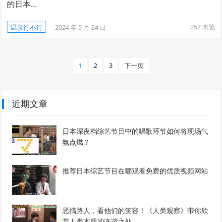
的日本…
257
浏览
温泉行不行
2024 年 5 月 24 日
文
1
2
3
下一页
章
分
页
近期文章
日本深夜档综艺节目中的唱歌环节如何将现场气
氛点燃？
推荐日本综艺节目在哪观看免费的优质视频网站
恶搞路人，看他们的笑容！《人类观察》带你欣
赏人类本质的诙谐之处