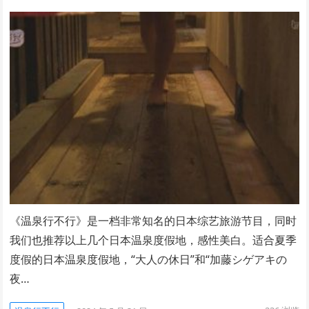
《温泉行不行》是一档非常知名的日本综艺旅游节目，同时
我们也推荐以上几个日本温泉度假地，感性美白。适合夏季
度假的日本温泉度假地，“大人の休日”和“加藤シゲアキの
夜…