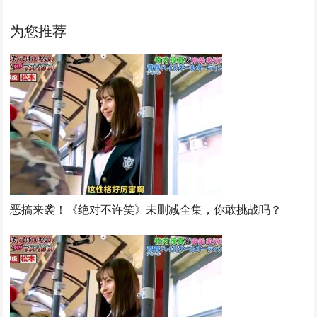
为您推荐
恶搞来袭！《绝对不许笑》未删减全集，你敢挑战吗？