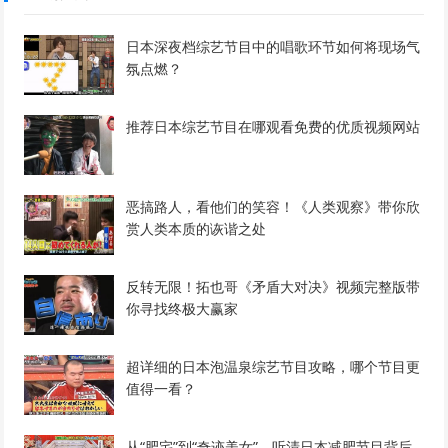
日本深夜档综艺节目中的唱歌环节如何将现场气
氛点燃？
推荐日本综艺节目在哪观看免费的优质视频网站
恶搞路人，看他们的笑容！《人类观察》带你欣
赏人类本质的诙谐之处
反转无限！拓也哥《矛盾大对决》视频完整版带
你寻找终极大赢家
超详细的日本泡温泉综艺节目攻略，哪个节目更
值得一看？
从“肥宅”到“奇迹美女”，听清日本减肥节目背后