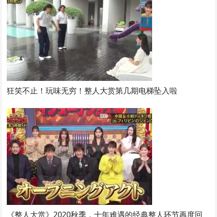
狂笑不止！玩味无穷！整人大赏第几期电梯坠入啦
《整人大赏》2020秋季，十年难遇的经典整人环节再度回