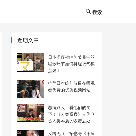
搜索
近期文章
日本深夜档综艺节目中的
唱歌环节如何将现场气氛
点燃？
推荐日本综艺节目在哪观
看免费的优质视频网站
恶搞路人，看他们的笑
容！《人类观察》带你欣
赏人类本质的诙谐之处
反转无限！拓也哥《矛盾