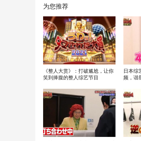
为您推荐
《整人大赏》：打破尴尬，让你
日本综
笑到捧腹的整人综艺节目
频，谐