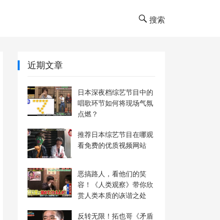
搜索
近期文章
日本深夜档综艺节目中的
唱歌环节如何将现场气氛
点燃？
推荐日本综艺节目在哪观
看免费的优质视频网站
恶搞路人，看他们的笑
容！《人类观察》带你欣
赏人类本质的诙谐之处
反转无限！拓也哥《矛盾