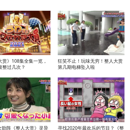
大赏》108集全集一览，
狂笑不止！玩味无穷！整人大赏
被整过几次？
第几期电梯坠入啦
美女助阵《整人大赏》灵异
寻找2020年最欢乐的节目？《整