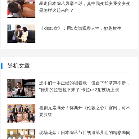
暴走日本综艺风靡全球，其中我变我变我变变变
是怎样火起来的？
《kiss5次》：用5次吻观察人性，妙趣横生
随机文章
选手们一本正经的唱着歌，但台下却掌声不断，
“德井的拉链拉下来了”卡拉ok2竞技场上演
喜剧元素满分！你离开《伦敦之心》官网，可不
要脸红
现场花絮：日本综艺节目初遣第几期的精彩瞬间