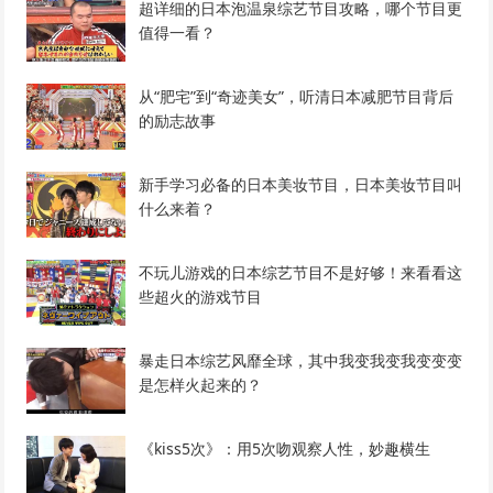
超详细的日本泡温泉综艺节目攻略，哪个节目更
值得一看？
从“肥宅”到“奇迹美女”，听清日本减肥节目背后
的励志故事
新手学习必备的日本美妆节目，日本美妆节目叫
什么来着？
不玩儿游戏的日本综艺节目不是好够！来看看这
些超火的游戏节目
暴走日本综艺风靡全球，其中我变我变我变变变
是怎样火起来的？
《kiss5次》：用5次吻观察人性，妙趣横生