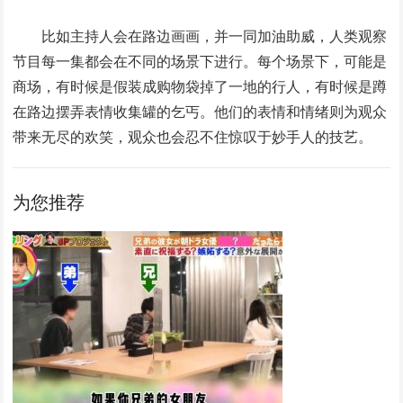
比如主持人会在路边画画，并一同加油助威，人类观察
节目每一集都会在不同的场景下进行。每个场景下，可能是
商场，有时候是假装成购物袋掉了一地的行人，有时候是蹲
在路边摆弄表情收集罐的乞丐。他们的表情和情绪则为观众
带来无尽的欢笑，观众也会忍不住惊叹于妙手人的技艺。
为您推荐