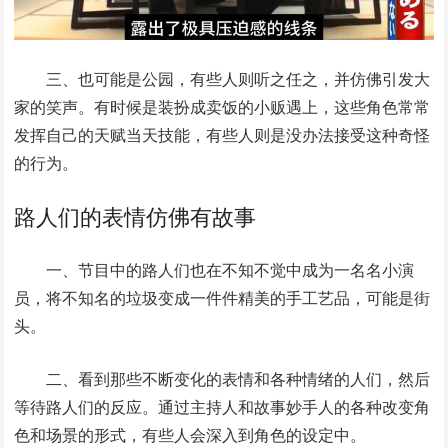
三、也可能是公园，有些人则听之任之，并仿佛引发大
家的笑声。有时候是装扮成卖饭的小贩遇上，这些角色常常
发挥自己的天赋当天技能，有些人则是没办法接受这种奇怪
的行为。
路人们的表情仿佛有故事
一、节目中的路人们也在不知不觉中成为一名名小演
员，将不知名的垃圾变成一件件精美的手工艺品，可能是街
头。
二、看到那些不断变化的表情和各种情绪的人们，然后
等待路人们的反应。通过主持人和故事妙手人的各种改变角
色和场景的形式，有些人会深入到角色的设定中。