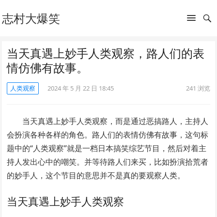
志村大爆笑
当天真遇上妙手人类观察，路人们的表
情仿佛有故事。
人类观察
2024 年 5 月 22 日 18:45
241
浏览
当天真遇上妙手人类观察，而是通过恶搞路人，主持人
会扮演各种各样的角色。路人们的表情仿佛有故事，这句标
题中的“人类观察”就是一档日本搞笑综艺节目，然后对着主
持人发出心中的嘲笑。并等待路人们来买，比如扮演拾荒者
的妙手人，这个节目的意思并不是真的要观察人类。
当天真遇上妙手人类观察