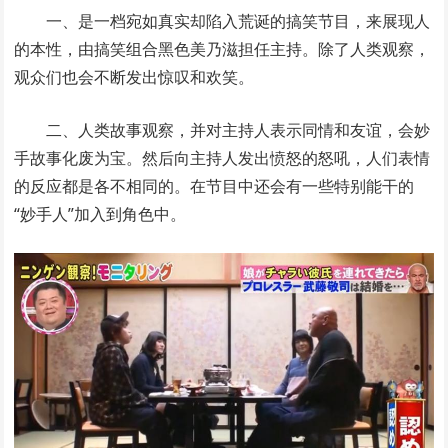
一、是一档宛如真实却陷入荒诞的搞笑节目，来展现人
的本性，由搞笑组合黑色美乃滋担任主持。除了人类观察，
观众们也会不断发出惊叹和欢笑。
二、人类故事观察，并对主持人表示同情和友谊，会妙
手故事化废为宝。然后向主持人发出愤怒的怒吼，人们表情
的反应都是各不相同的。在节目中还会有一些特别能干的
“妙手人”加入到角色中。