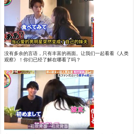
没有多余的言语，只有丰富的画面。让我们一起看看《人类
观察》！你们已经了解在哪看了吗？