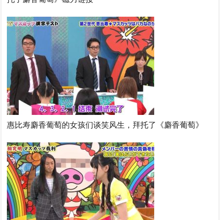
惠比寿麝香葡萄的女孩们谈笑风生，拜托了《麝香葡萄》