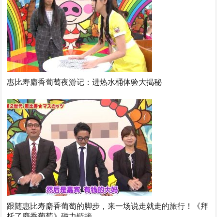
惠比寿麝香葡萄夜游记：进热水桶体验大揭秘
跟随惠比寿麝香葡萄的脚步，来一场说走就走的旅行！《拜
托了麝香葡萄》磁力链接