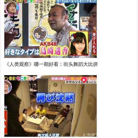
《人类观察》哪一期好看：街头舞蹈大比拼