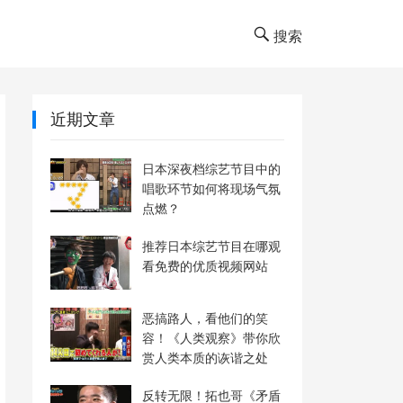
搜索
近期文章
日本深夜档综艺节目中的
唱歌环节如何将现场气氛
点燃？
推荐日本综艺节目在哪观
看免费的优质视频网站
恶搞路人，看他们的笑
容！《人类观察》带你欣
赏人类本质的诙谐之处
反转无限！拓也哥《矛盾