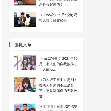
怎样火起来的？
《kiss5次》：用5次吻观
察人性，妙趣横生
随机文章
《fns27小时》2021年10
月，名人们的自我披露，
让人触动…
《乃木坂工事中》离别！
香蕉人带来的不止是笑
声，更是对偶像的无限热
爱
不看可惜！日本综艺搞笑