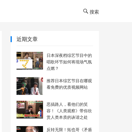
搜索
近期文章
日本深夜档综艺节目中的
唱歌环节如何将现场气氛
点燃？
推荐日本综艺节目在哪观
看免费的优质视频网站
恶搞路人，看他们的笑
容！《人类观察》带你欣
赏人类本质的诙谐之处
反转无限！拓也哥《矛盾